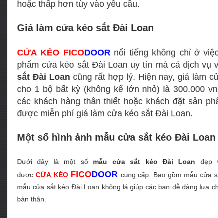
hoặc thấp hơn tùy vào yêu cầu.
Giá làm cửa kéo sắt Đài Loan
C
ỬA
K
ÉO
FICO
DOOR
nổi tiếng không chỉ ở viê
phẩm cửa kéo sắt Đài Loan uy tín mà cả dịch vụ 
sắt Đài Loan
cũng rất hợp lý. Hiện nay, giá làm c
cho 1 bộ bất kỳ (không kể lớn nhỏ) là 300.000 vnđ.
các khách hàng thân thiết hoặc khách đặt sản phẩm
được miễn phí giá làm cửa kéo sắt Đài Loan.
Một số hình ảnh mẫu cửa sắt kéo Đài Loan
Dưới đây là một số
mẫu cửa sắt kéo Đài Loan
đẹp v
FICO
DOOR
được
C
ỬA
K
ÉO
cung cấp. Bao gồm mẫu cửa sắt
mẫu cửa sắt kéo Đài Loan không lá giúp các bạn dễ dàng lựa c
bản thân.