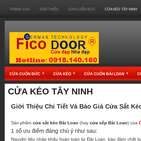
TRANG CHỦ
GIỚI THIỆU
CỬA CUỐN ĐỨC
CỬA KÉO TÂY NINH
»
»
»
CỬA CUỐN ĐỨC
CỬA KÉO
CỬA CUỐN ĐÀI LOAN
C
CỬA KÉO TÂY NINH
Giới Thiệu Chi Tiết Và Báo Giá Cửa Sắt Ke
Sản phẩm
cửa sắt kéo Đài Loan
(hay
cửa xếp Đài Loan
) của
1 số ưu điểm đáng chú ý như sau:
Nguyên liệu nhập khẩu hoàn toàn từ Đài Loan, bảo đảm chất lươ