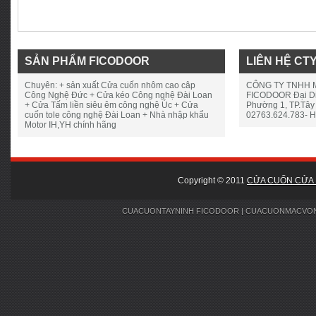
SẢN PHẨM FICODOOR
LIÊN HỆ CT
Chuyên: + sản xuất Cửa cuốn nhôm cao câp
CÔNG TY TNHH M
Công Nghệ Đức + Cửa kéo Công nghệ Đài Loan
FICODOOR Đại Diệ
+ Cửa Tấm liền siêu êm công nghệ Úc + Cửa
Phường 1, TP.Tây 
cuốn tole công nghệ Đài Loan + Nhà nhập khẩu
02763.624.783- H
Motor IH,YH chính hãng
Copyright © 2011
CỬA CUỐN CỬA 
CUACUONTAYNINH
FICODOOR
| CUACUONMACVO