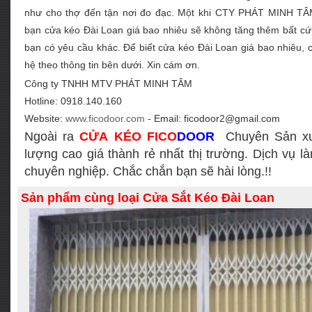
như cho thợ đến tận nơi đo đạc. Một khi CTY PHÁT MINH TÂM
bạn cửa kéo Đài Loan giá bao nhiêu sẽ không tăng thêm bất cứ 
bạn có yêu cầu khác. Để biết cửa kéo Đài Loan giá bao nhiêu, 
hệ theo thông tin bên dưới. Xin cám ơn.
Công ty TNHH MTV PHÁT MINH TÂM
Hotline: 0918.140.160
Website:
www.ficodoor.com
- Email: ficodoor2@gmail.com
Ngoài ra
C
ỬA
K
ÉO
FICO
DOOR
Chuyên Sản xu
lượng cao giá thành rẻ nhất thị trường. Dịch vụ 
chuyên nghiệp. Chắc chắn bạn sẽ hài lòng.!!
Sản phẩm cùng loại
Cửa Sắt Kéo Đài Loan