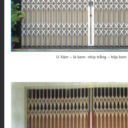
U Xám – lá kem- nhíp trắng – hộp kem