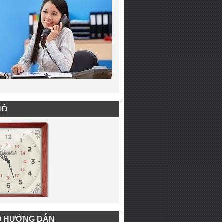
HỒ
Ồ HƯỚNG DẪN