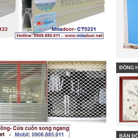
ĐỒNG 
BẢN Đ