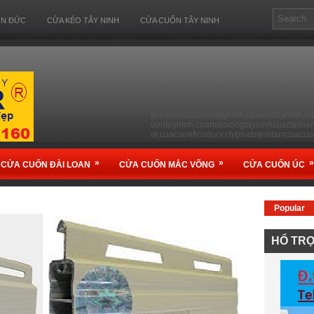
ỐN ĐỨC
CỬA KÉO TÂY NINH
CỬA CUỐN TÂY NINH
Tây Ninh CÔNG TY CỬA P
ficodoor,cuacuontayninh,cuakeotayninh,l
uontayninh,cuamacvongtayninhcuadailoant
or,cuacuonficodoor.ctyphatminhtamcuacu
»
»
»
CỬA CUỐN ĐÀI LOAN
CỬA CUỐN MẮC VÕNG
CỬA CUỐN ÚC
Popular
HỔ TR