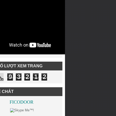
SỐ LƯỢT XEM TRANG
9
3
2
1
2
Ệ CHÁT
FICODOOR