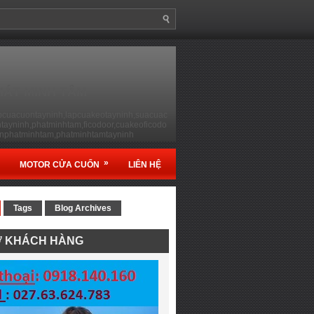
HÁT MINH TÂM
apcuacuontayninh,lapcuakeotayninh,suacuac
ayninh,phatminhtam,ficodoor,cuakeoficodo
onphatminhtam,phatminhtamtayninh
»
MOTOR CỬA CUỐN
LIÊN HỆ
Tags
Blog Archives
Ợ KHÁCH HÀNG