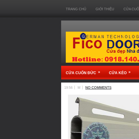
TRANG CHỦ
GIỚI THIỆU
CỬA CU
»
»
CỬA CUỐN ĐỨC
CỬA KÉO
19:56
M
NO COMMENTS