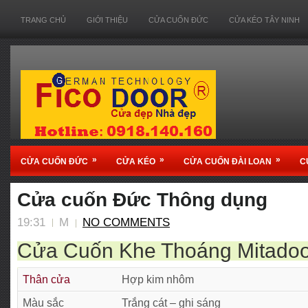
TRANG CHỦ
GIỚI THIỆU
CỬA CUỐN ĐỨC
CỬA KÉO TÂY NINH
»
»
»
CỬA CUỐN ĐỨC
CỬA KÉO
CỬA CUỐN ĐÀI LOAN
C
Cửa cuốn Đức Thông dụng
19:31
M
NO COMMENTS
Cửa Cuốn Khe Thoáng Mitado
Thân cửa
Hợp kim nhôm
Màu sắc
Trắng cát – ghi sáng