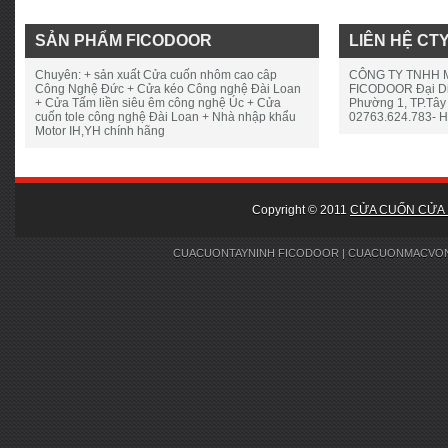
SẢN PHẨM FICODOOR
LIÊN HỆ CT
Chuyên: + sản xuất Cửa cuốn nhôm cao câp
CÔNG TY TNHH M
Công Nghệ Đức + Cửa kéo Công nghệ Đài Loan
FICODOOR Đại Diệ
+ Cửa Tấm liền siêu êm công nghệ Úc + Cửa
Phường 1, TP.Tây 
cuốn tole công nghệ Đài Loan + Nhà nhập khẩu
02763.624.783- H
Motor IH,YH chính hãng
Copyright © 2011
CỬA CUỐN CỬA 
CUACUONTAYNINH
FICODOOR
| CUACUONMACVO